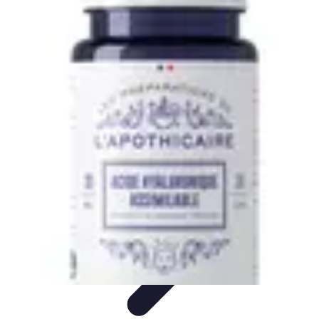
Medical Direct
Conseils pratiques
Comprendre la médecine directe
Choix du
professionnel
Services Médicaux
Avantages de la médecine directe
Medical Direct