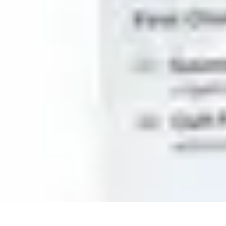
Medical Direct
Conseils pratiques
Comprendre la médecine directe
Choix du professio
Medical Direct