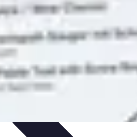
nnel
Services Médicaux
Avantages de la médecine directe