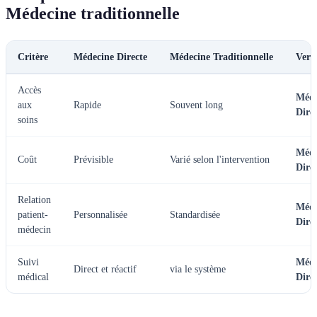
Médecine traditionnelle
Critère
Médecine Directe
Médecine Traditionnelle
Verd
Accès
Méde
aux
Rapide
Souvent long
Dire
soins
Méde
Coût
Prévisible
Varié selon l'intervention
Dire
Relation
Méde
patient-
Personnalisée
Standardisée
Dire
médecin
Suivi
Méde
Direct et réactif
via le système
médical
Dire