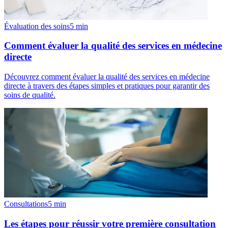
Évaluation des soins
5
min
Comment évaluer la qualité des services en médecine
directe
Découvrez comment évaluer la qualité des services en médecine
directe à travers des étapes simples et pratiques pour garantir des
soins de qualité.
Consultations
5
min
Les étapes pour réussir votre première consultation