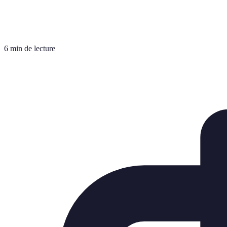
6 min de lecture