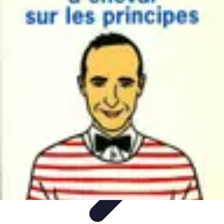
Medical Direct
Conseils pratiques
Comprendre la médecine directe
Choix du
professionnel
Services Médicaux
Avantages de la médecine directe
Medical Direct