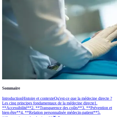
Sommaire
Introduction
Histoire et contexte
Qu'est-ce que la médecine directe ?
Les cinq principes fondamentaux de la médecine directe
1.
**Accessibilité**
2. **Transparence des coûts**
3. **Prévention et
bien-être**
4. **Relation personnalisée médecin-patient**
5.