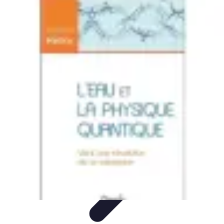
Medical Direct
Conseils pratiques
Comprendre la médecine directe
Choix du
professionnel
Services Médicaux
Avantages de la médecine directe
Medical Direct