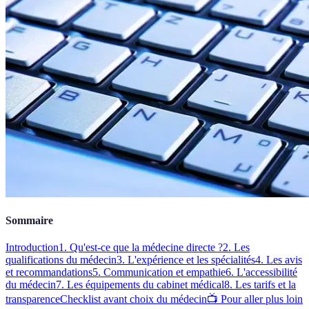
Sommaire
Introduction
1. Qu'est-ce que la médecine directe ?
2. Les
qualifications du médecin
3. L'expérience et les spécialités
4. Les avis
et recommandations
5. Communication et empathie
6. L'accessibilité
du médecin
7. Les équipements du cabinet médical
8. Les tarifs et la
transparence
Checklist avant choix du médecin
📺 Pour aller plus loin