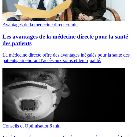
Avantages de la médecine directe
5
min
Les avantages de la médecine directe pour la santé
des patients
La médecine directe offre des avantages inégalés pour la santé des
patients, améliorant l'accès aux soins et leur qualité.
Conseils et Optimisation
6
min