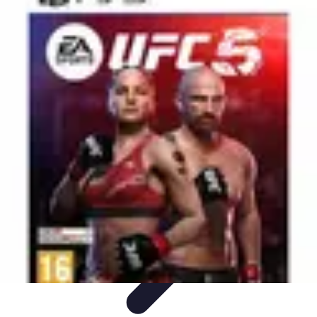
Medical Direct
Conseils pratiques
Comprendre la médecine directe
Choix du
professionnel
Services Médicaux
Avantages de la médecine directe
Medical Direct