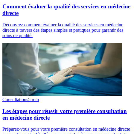
Comment évaluer la qualité des services en médecine
directe
Découvrez comment évaluer la qualité des services en médecine
directe à travers des étapes simples et pratiques pour garantir des
soins de qualité.
Consultations
5
min
Les étapes pour réussir votre première consultation
en médecine directe
Préparez-vous pour votre première consultation en médecine directe