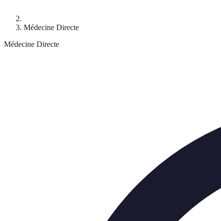
Médecine Directe
Médecine Directe