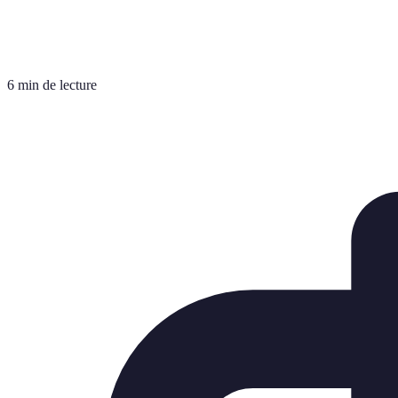
6 min de lecture