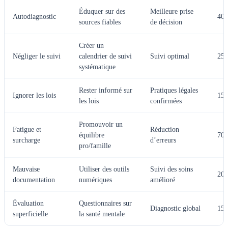
Éduquer sur des
Meilleure prise
Autodiagnostic
40
sources fiables
de décision
Créer un
Négliger le suivi
calendrier de suivi
Suivi optimal
25
systématique
Rester informé sur
Pratiques légales
Ignorer les lois
15
les lois
confirmées
Promouvoir un
Fatigue et
Réduction
équilibre
70
surcharge
d’erreurs
pro/famille
Mauvaise
Utiliser des outils
Suivi des soins
20
documentation
numériques
amélioré
Évaluation
Questionnaires sur
Diagnostic global
15
superficielle
la santé mentale