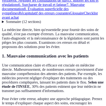
vérifiées
4. Négliger les consultations de suivi
5. Ignorer les lois et
régulations
6. Surcharge de travail et fatigue
7. Mauvaise
documentation
8. Évaluation superficielle des
symptômes
Récapitulatif des erreurs courantes
Glossaire
Checklist
avant achat
Sommaire
(
12
sections
)
La médecine directe, bien qu'essentielle pour fournir des soins de
qualité, n'est pas exempte d'erreurs. La mauvaise communication,
l'auto-diagnostic et la méconnaissance de la législation sont parmi les
pièges les plus courants. Examinons ces erreurs en détail et
proposons des solutions pour les éviter.
1. Mauvaise communication avec les patients
Une communication claire et efficace est cruciale en médecine
directe. Malheureusement, de nombreuses erreurs proviennent d'une
mauvaise compréhension des attentes des patients. Par exemple, les
médecins peuvent négliger d'expliquer des traitements ou des
procédures compliquées, laissant les patients dans le flou.
Selon une
étude de l'INSEE
, 30% des patients estiment que leur médecin ne
transmet pas suffisamment d'informations.
Pour éviter cette erreur, adoptez une approche pédagogique. Prenez
le temps d'expliquer chaque aspect des soins, encouragez les