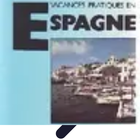
Medical Direct
Conseils pratiques
Comprendre la médecine directe
Choix du
professionnel
Services Médicaux
Avantages de la médecine directe
Medical Direct