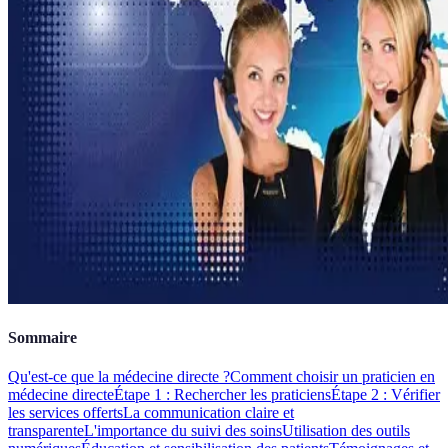
Sommaire
Qu'est-ce que la médecine directe ?
Comment choisir un praticien en
médecine directe
Étape 1 : Rechercher les praticiens
Étape 2 : Vérifier
les services offerts
La communication claire et
transparente
L'importance du suivi des soins
Utilisation des outils