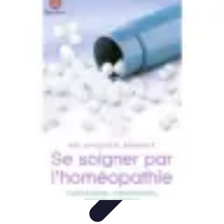
Medical Direct
Conseils pratiques
Comprendre la médecine directe
Choix du
professionnel
Services Médicaux
Avantages de la médecine directe
Medical Direct