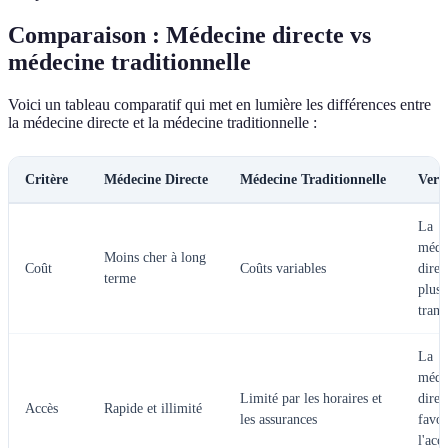
Comparaison : Médecine directe vs
médecine traditionnelle
Voici un tableau comparatif qui met en lumière les différences entre
la médecine directe et la médecine traditionnelle :
Critère
Médecine Directe
Médecine Traditionnelle
Verd
La
méde
Moins cher à long
Coût
Coûts variables
direc
terme
plus
trans
La
méde
Limité par les horaires et
direc
Accès
Rapide et illimité
les assurances
favor
l'acc