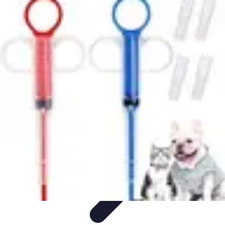
Medical Direct
Conseils pratiques
Comprendre la médecine directe
Choix du
professionnel
Services Médicaux
Avantages de la médecine directe
Medical Direct