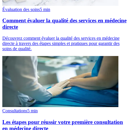
Évaluation des soins
5
min
Comment évaluer la qualité des services en médecine
directe
Découvrez comment évaluer la qualité des services en médecine
directe à travers des étapes simples et pratiques pour garantir des
soins de qualité.
Consultations
5
min
Les étapes pour réussir votre première consultation
en médecine directe