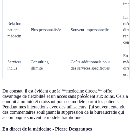
immé
La
Relation
méde
patient-
Plus personnalisée
Souvent impersonnelle
direc
médecin
renfo
confi
En
Services
Consulting
Coûts additionnels pour
méde
inclus
illimité
des services spécifiques
direc
est i
Du constat, il est évident que la **médecine directe** offre
davantage de flexibilité et un accès sans précédent aux soins. Cela a
conduit à un intérêt croissant pour ce modèle parmi les patients.
Pendant mes interactions avec des utilisateurs, j'ai souvent entendu
des commentaires soulignant la suppression de la bureaucratie qui
accompagne souvent le modèle traditionnel.
En direct de la médecine - Pierre Desgraupes