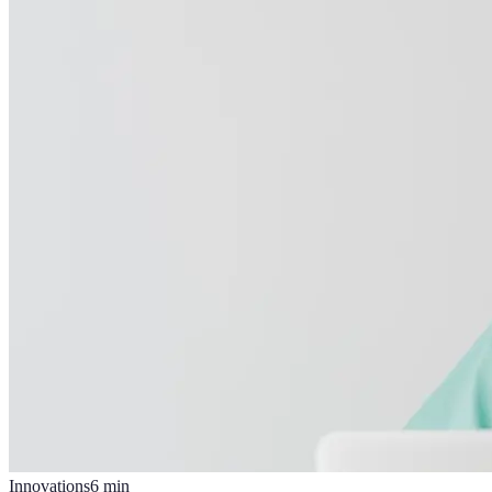
Innovations
6
min