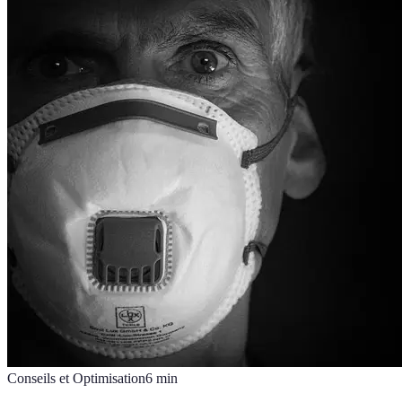
Conseils et Optimisation
6
min