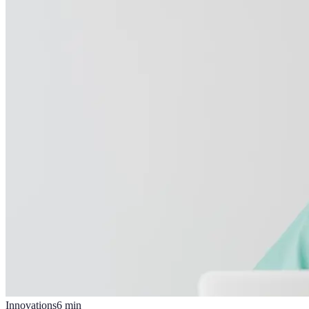
Innovations
6
min