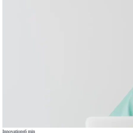
Innovations
6
min