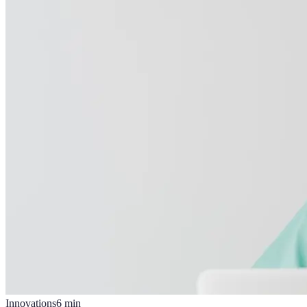
Innovations
6
min